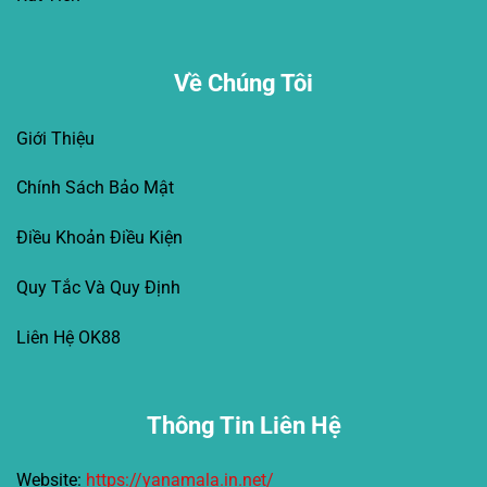
Về Chúng Tôi
Giới Thiệu
Chính Sách Bảo Mật
Điều Khoản Điều Kiện
Quy Tắc Và Quy Định
Liên Hệ OK88
Thông Tin Liên Hệ
Website:
https://yanamala.in.net/