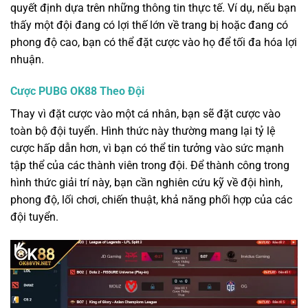
quyết định dựa trên những thông tin thực tế. Ví dụ, nếu bạn
thấy một đội đang có lợi thế lớn về trang bị hoặc đang có
phong độ cao, bạn có thể đặt cược vào họ để tối đa hóa lợi
nhuận.
Cược PUBG OK88 Theo Đội
Thay vì đặt cược vào một cá nhân, bạn sẽ đặt cược vào
toàn bộ đội tuyển. Hình thức này thường mang lại tỷ lệ
cược hấp dẫn hơn, vì bạn có thể tin tưởng vào sức mạnh
tập thể của các thành viên trong đội. Để thành công trong
hình thức giải trí này, bạn cần nghiên cứu kỹ về đội hình,
phong độ, lối chơi, chiến thuật, khả năng phối hợp của các
đội tuyển.