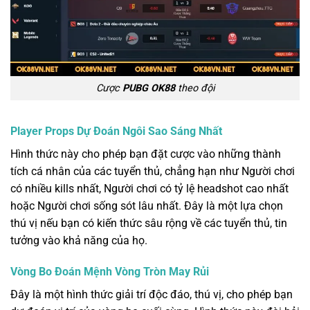
Cược
PUBG OK88
theo đội
Player Props Dự Đoán Ngôi Sao Sáng Nhất
Hình thức này cho phép bạn đặt cược vào những thành
tích cá nhân của các tuyển thủ, chẳng hạn như Người chơi
có nhiều kills nhất, Người chơi có tỷ lệ headshot cao nhất
hoặc Người chơi sống sót lâu nhất. Đây là một lựa chọn
thú vị nếu bạn có kiến thức sâu rộng về các tuyển thủ, tin
tưởng vào khả năng của họ.
Vòng Bo Đoán Mệnh Vòng Tròn May Rủi
Đây là một hình thức giải trí độc đáo, thú vị, cho phép bạn