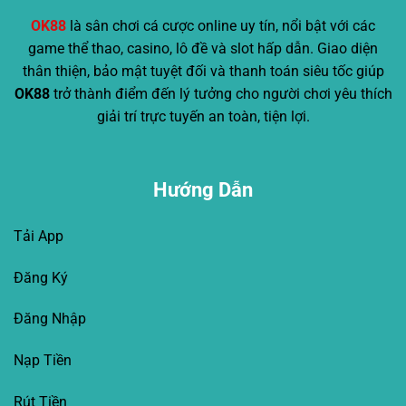
OK88
là sân chơi cá cược online uy tín, nổi bật với các
game thể thao, casino, lô đề và slot hấp dẫn. Giao diện
thân thiện, bảo mật tuyệt đối và thanh toán siêu tốc giúp
OK88
trở thành điểm đến lý tưởng cho người chơi yêu thích
giải trí trực tuyến an toàn, tiện lợi.
Hướng Dẫn
Tải App
Đăng Ký
Đăng Nhập
Nạp Tiền
Rút Tiền